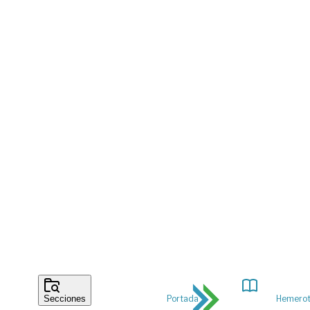
Portada
Hemero
Secciones