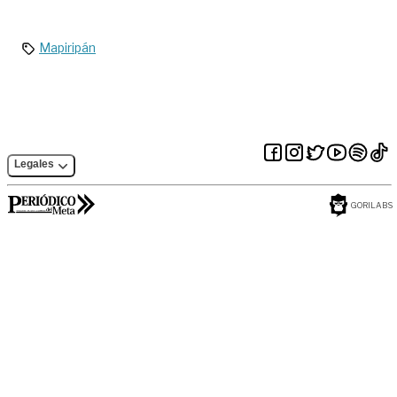
otro punto crítico
frenar el
de la vía al Llano
reclutamiento de
menores
Mapiripán
Legales
GORILABS