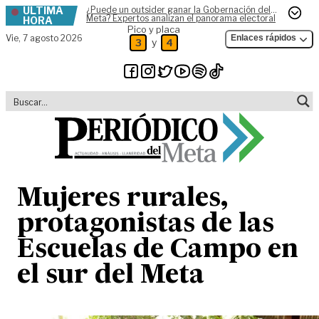
ÚLTIMA
¿Puede un outsider ganar la Gobernación del
Skip to content
Meta? Expertos analizan el panorama electoral
HORA
Pico y placa
Vie,
7 agosto 2026
Enlaces rápidos
y
3
4
Mujeres rurales,
protagonistas de las
Escuelas de Campo en
el sur del Meta