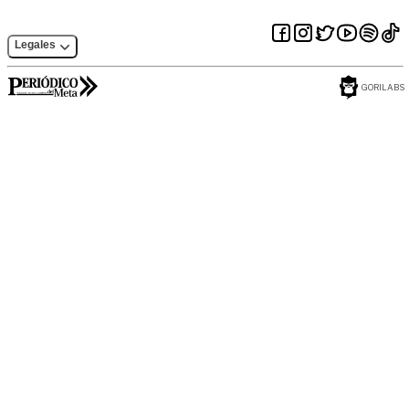
Legales
GORILABS