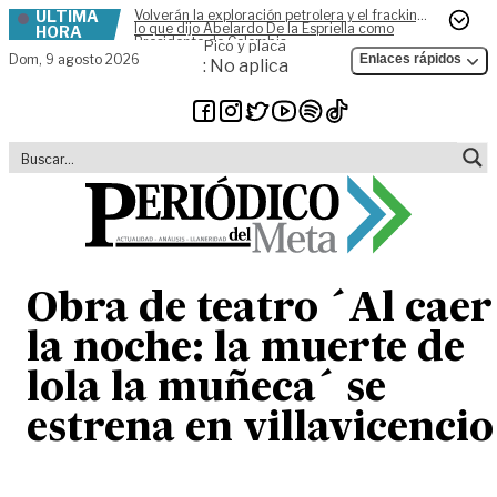
ÚLTIMA
Volverán la exploración petrolera y el fracking,
Skip to content
lo que dijo Abelardo De la Espriella como
HORA
Presidente de Colombia
Pico y placa
Dom,
9 agosto 2026
Enlaces rápidos
: No aplica
Obra de teatro ´Al caer
la noche: la muerte de
lola la muñeca´ se
estrena en villavicencio