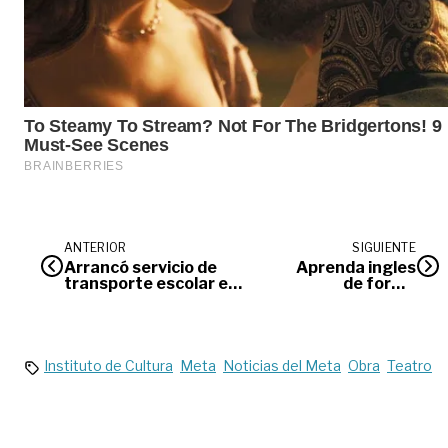
ANTERIOR
SIGUIENTE
Arrancó servicio de
Aprenda ingles
transporte escolar en
de forma
el Meta
gratuita
Instituto de Cultura
Meta
Noticias del Meta
Obra
Teatro