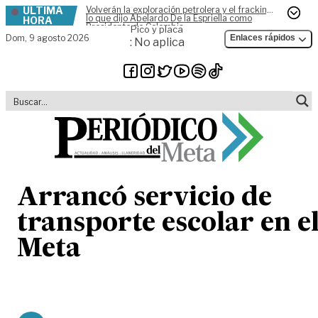
ÚLTIMA
Volverán la exploración petrolera y el fracking,
Skip to content
lo que dijo Abelardo De la Espriella como
HORA
Presidente de Colombia
Pico y placa
Dom,
9 agosto 2026
Enlaces rápidos
: No aplica
Arrancó servicio de
transporte escolar en e
Meta