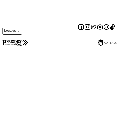
Legales
GORILABS