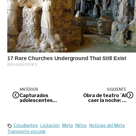
ANTERIOR
SIGUIENTE
Capturados
Obra de teatro ´Al
adolescentes
caer la noche: la
señalados de
muerte de lola la
abusar de dos
muñeca´ se estrena
menores en
en villavicencio
Villavicencio
Estudiantes
Licitación
Meta
Niños
Noticias del Meta
Transporte escolar