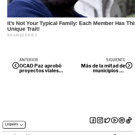
ANTERIOR
SIGUIENTE
OCAD Paz aprobó
Más de la mitad de
proyectos viales
municipios de
por $166 mil
Colombia están en
millones que
riesgo por
beneficiarán a
inundación en
cerca de 500 mil
época de lluvias.
colombianos
Legales