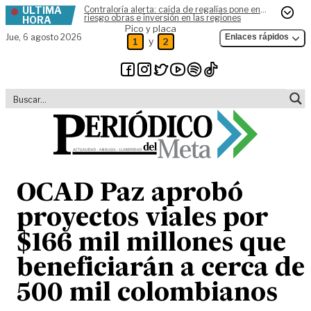
ÚLTIMA
Contraloría alerta: caída de regalías pone en
Skip to content
riesgo obras e inversión en las regiones
HORA
Pico y placa
Jue,
6 agosto 2026
Enlaces rápidos
y
1
2
OCAD Paz aprobó
proyectos viales por
$166 mil millones que
beneficiarán a cerca de
500 mil colombianos