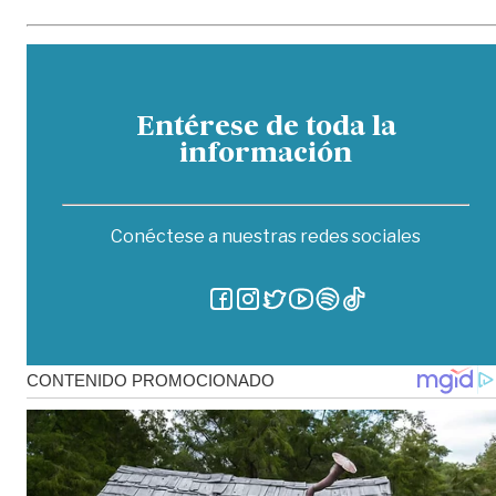
Entérese de toda la
información
Conéctese a nuestras redes sociales