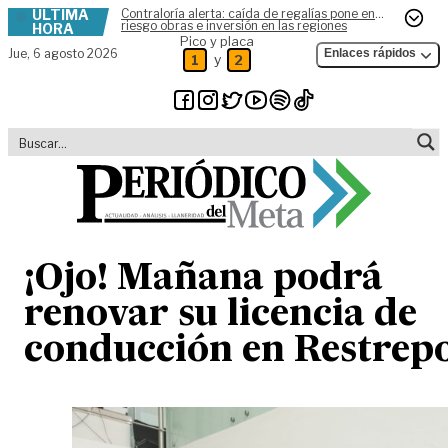
ÚLTIMA
Contraloría alerta: caída de regalías pone en
Skip to content
riesgo obras e inversión en las regiones
HORA
Pico y placa
Jue,
6 agosto 2026
Enlaces rápidos
y
1
2
¡Ojo! Mañana podrá
renovar su licencia de
conducción en Restrep