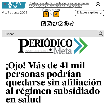
ÚLTIMA
Contraloría alerta: caída de regalías pone en
Skip to content
riesgo obras e inversión en las regiones
HORA
Pico y placa
Vie,
7 agosto 2026
Enlaces rápidos
y
3
4
¡Ojo! Más de 41 mil
personas podrían
quedarse sin afiliación
al régimen subsidiado
en salud