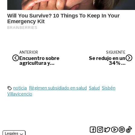
ANTERIOR
SIGUIENTE
Encuentro sobre
Se redujo en un
agricultura y
34% la
ganadería
deforestación en el
regenerativa en
Meta
Puerto Gaitán
noticia
Régimen subsidiado en salud
Salud
Sisbén
Villavicencio
Legales