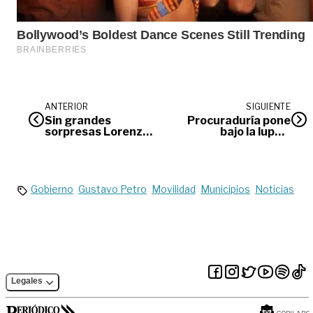
ANTERIOR
SIGUIENTE
Sin grandes
Procuraduría pone
sorpresas Lorenzo
bajo la lupa a
anunció la
administraciones
convocatoria de los
municipales por
26 elegidos de
aumento de
Colombia para el
maltrato animal
Mundial
Gobierno
Gustavo Petro
Movilidad
Municipios
Noticias
Legales