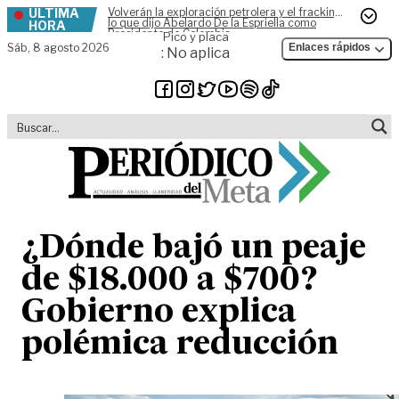
ÚLTIMA
Volverán la exploración petrolera y el fracking,
Skip to content
lo que dijo Abelardo De la Espriella como
HORA
Presidente de Colombia
Pico y placa
Sáb,
8 agosto 2026
Enlaces rápidos
: No aplica
¿Dónde bajó un peaje
de $18.000 a $700?
Gobierno explica
polémica reducción