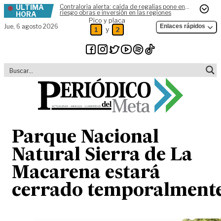
ÚLTIMA
Contraloría alerta: caída de regalías pone en
Skip to content
riesgo obras e inversión en las regiones
HORA
Pico y placa
Jue,
6 agosto 2026
Enlaces rápidos
y
1
2
Parque Nacional
Natural Sierra de La
Macarena estará
cerrado temporalment