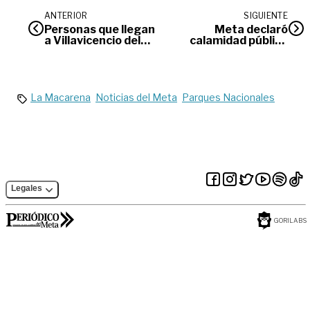
ANTERIOR
SIGUIENTE
Personas que llegan
Meta declaró
a Villavicencio del
calamidad pública
exterior deben
por coronavirus
hacer aislamiento
voluntario en casa
La Macarena
Noticias del Meta
Parques Nacionales
Legales
GORILABS