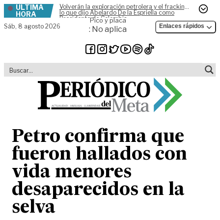
ÚLTIMA
Volverán la exploración petrolera y el fracking,
Skip to content
lo que dijo Abelardo De la Espriella como
HORA
Presidente de Colombia
Pico y placa
Sáb,
8 agosto 2026
Enlaces rápidos
: No aplica
Petro confirma que
fueron hallados con
vida menores
desaparecidos en la
selva