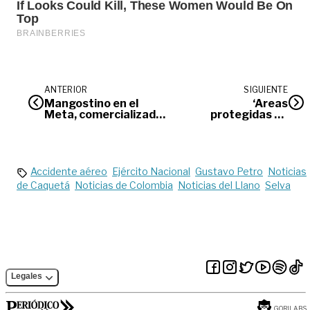
ANTERIOR
SIGUIENTE
Mangostino en el
‘Áreas
Meta, comercializado
protegidas no
en Canadá y España
deben ser islas’
Accidente aéreo
Ejército Nacional
Gustavo Petro
Noticias
de Caquetá
Noticias de Colombia
Noticias del Llano
Selva
Legales
GORILABS