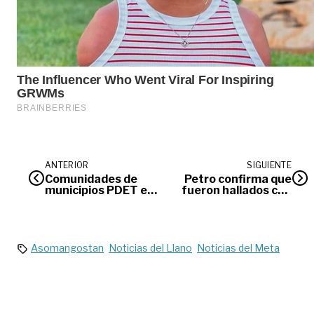
ANTERIOR
SIGUIENTE
Comunidades de
Petro confirma que
municipios PDET en
fueron hallados con
el Meta pueden
vida menores
revisar avances del
desaparecidos en la
Acuerdo de Paz
selva
Asomangostan
Noticias del Llano
Noticias del Meta