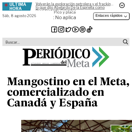
ÚLTIMA
Volverán la exploración petrolera y el fracking,
Skip to content
lo que dijo Abelardo De la Espriella como
HORA
Presidente de Colombia
Pico y placa
Sáb,
8 agosto 2026
Enlaces rápidos
: No aplica
Mangostino en el Meta,
comercializado en
Canadá y España