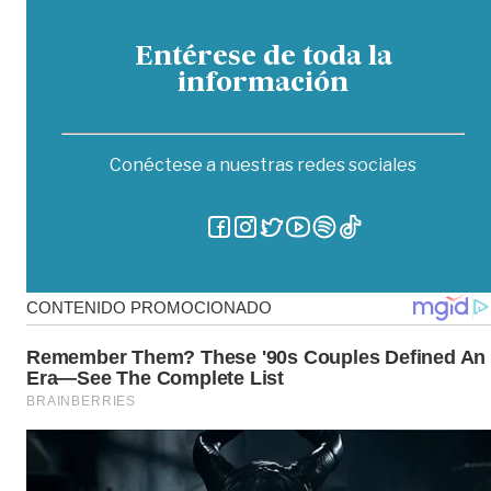
Entérese de toda la
información
Conéctese a nuestras redes sociales