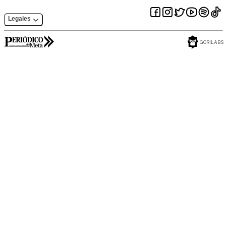
Legales
GORILABS