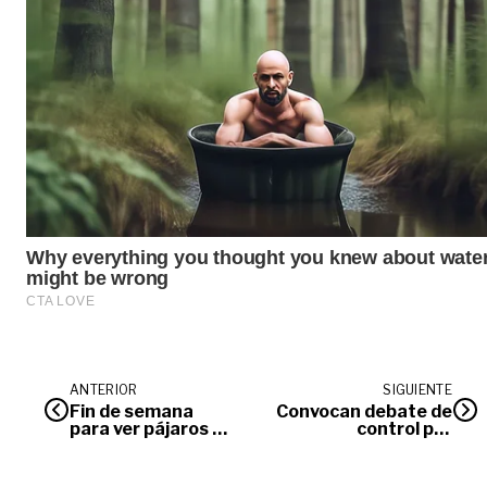
ANTERIOR
SIGUIENTE
Fin de semana
Convocan debate de
para ver pájaros en
control por
el Meta
problemas viales y
controversia del
peaje en el Meta