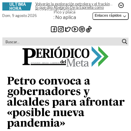
ÚLTIMA
Volverán la exploración petrolera y el fracking,
Skip to content
lo que dijo Abelardo De la Espriella como
HORA
Presidente de Colombia
Pico y placa
Dom,
9 agosto 2026
Enlaces rápidos
: No aplica
Petro convoca a
gobernadores y
alcaldes para afrontar
«posible nueva
pandemia»