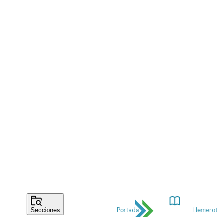
Portada
Hemero
Secciones