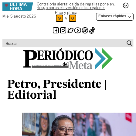
ÚLTIMA
Contraloría alerta: caída de regalías pone en
Skip to content
riesgo obras e inversión en las regiones
HORA
Pico y placa
Mié,
5 agosto 2026
Enlaces rápidos
y
9
0
Petro, Presidente |
Editorial