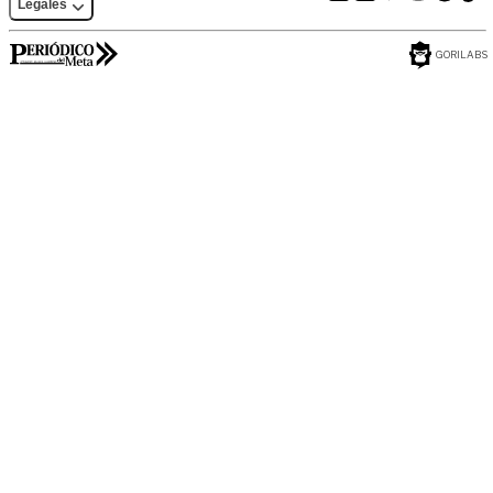
Legales
GORILABS