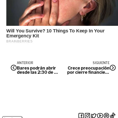
ANTERIOR
SIGUIENTE
Bares podrán abrir
Crece preocupación
desde las 2:30 de la
por cierre financiero
tarde
de la APP Malla Vial
del Meta