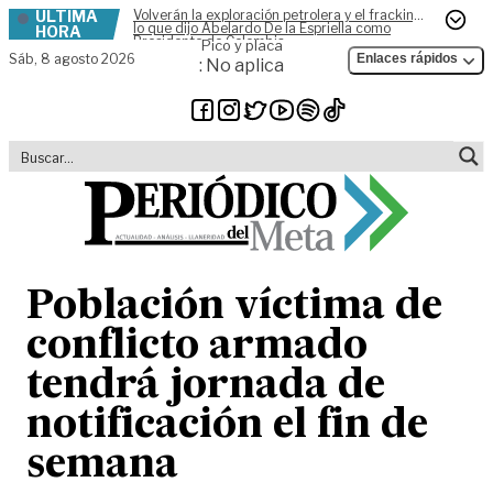
ÚLTIMA
Volverán la exploración petrolera y el fracking,
Skip to content
lo que dijo Abelardo De la Espriella como
HORA
Presidente de Colombia
Pico y placa
Sáb,
8 agosto 2026
Enlaces rápidos
: No aplica
Población víctima de
conflicto armado
tendrá jornada de
notificación el fin de
semana