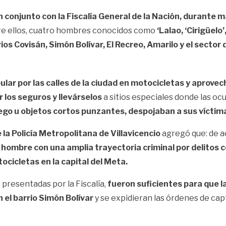
en conjunto con la Fiscalía General de la Nación, durante 
tre ellos, cuatro hombres conocidos como
‘Lalao, ‘Cirigüelo’,
ios Covisán, Simón Bolívar, El Recreo, Amarilo y el sector
ar por las calles de la ciudad en motocicletas y aprove
 los seguros y llevárselos
a sitios especiales donde las oc
go u objetos cortos punzantes, despojaban a sus víctim
a Policía Metropolitana de Villavicencio
agregó que: de a
n hombre con una amplia trayectoria criminal por delitos
ocicletas en la capital del Meta.
 presentadas por la Fiscalía,
fueron suficientes para que l
 el barrio Simón Bolívar
y se expidieran las órdenes de cap