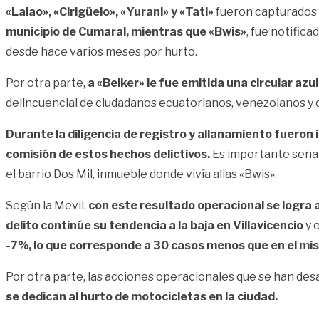
«Lalao», «Cirigüelo», «Yurani» y «Tati»
fueron capturados p
municipio de Cumaral, mientras que «Bwis»
, fue notific
desde hace varios meses por hurto.
Por otra parte,
a «Beiker» le fue emitida una circular az
delincuencial de ciudadanos ecuatorianos, venezolanos y c
Durante la diligencia de registro y allanamiento fuero
comisión de estos hechos delictivos.
Es importante señal
el barrio Dos Mil, inmueble donde vivía alias «Bwis».
Según la Mevil,
con este resultado operacional se logra a
delito continúe su tendencia a la baja en Villavicencio
y 
-7%, lo que corresponde a 30 casos menos que en el mis
Por otra parte, las acciones operacionales que se han de
se dedican al hurto de motocicletas en la ciudad.