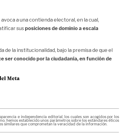
avoca a una contienda electoral, en la cual,
tificar sus
posiciones de dominio a escala
 de la institucionalidad, bajo la premisa de que el
e ser conocido por la ciudadanía, en función de
del Meta
rencia e independencia editorial, los cuales son acogidos por los
mismo, hemos establecido unos parámetros sobre los estándares éticos
nes similares que comprometan la veracidad de la información.