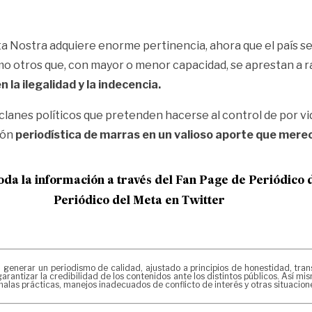
ta Nostra adquiere enorme pertinencia, ahora que el país se 
o otros que, con mayor o menor capacidad, se aprestan a ra
 la ilegalidad y la indecencia.
clanes políticos que pretenden hacerse al control de por vida
ión
periodística de marras en un valioso aporte que merec
oda la informac
ión a través del Fan Page de
Periódico 
Periódico del Meta en Twitter
erar un periodismo de calidad, ajustado a principios de honestidad, transpa
arantizar la credibilidad de los contenidos ante los distintos públicos. Así 
alas prácticas, manejos inadecuados de conflicto de interés y otras situacio