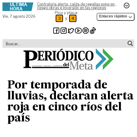
ÚLTIMA
Contraloría alerta: caída de regalías pone en
Skip to content
riesgo obras e inversión en las regiones
HORA
Pico y placa
Vie,
7 agosto 2026
Enlaces rápidos
y
3
4
Por temporada de
lluvias, declaran alerta
roja en cinco ríos del
país