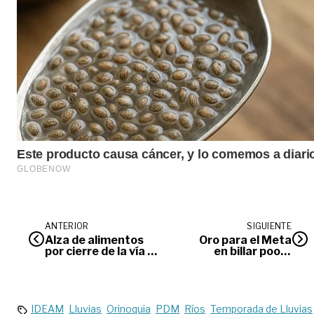
ANTERIOR
SIGUIENTE
Alza de alimentos
Oro para el Meta
por cierre de la vía al
en billar pool y
Llano
natación
IDEAM
Lluvias
Orinoquia
PDM
Ríos
Temporada de Lluvias