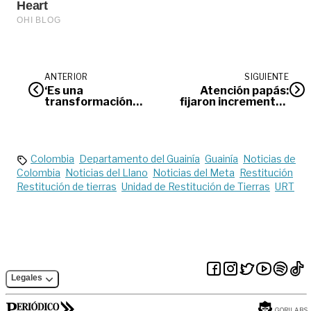
ANTERIOR
SIGUIENTE
‘Es una
Atención papás:
transformación
fijaron incrementos
total de escenarios’
para colegios
director de
privados en 2025
Idermeta
Colombia
Departamento del Guainía
Guainía
Noticias de
Colombia
Noticias del Llano
Noticias del Meta
Restitución
Restitución de tierras
Unidad de Restitución de Tierras
URT
Legales
GORILABS