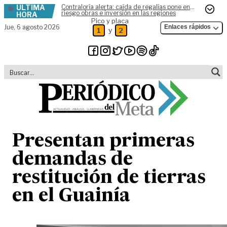
ÚLTIMA
Contraloría alerta: caída de regalías pone en
Skip to content
riesgo obras e inversión en las regiones
HORA
Pico y placa
Jue,
6 agosto 2026
Enlaces rápidos
y
1
2
Presentan primeras
demandas de
restitución de tierras
en el Guainía