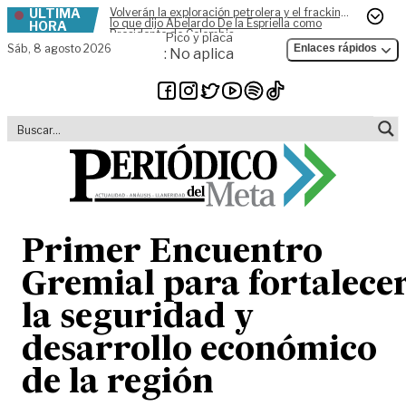
ÚLTIMA
Volverán la exploración petrolera y el fracking,
Skip to content
lo que dijo Abelardo De la Espriella como
HORA
Presidente de Colombia
Pico y placa
Sáb,
8 agosto 2026
Enlaces rápidos
: No aplica
Primer Encuentro
Gremial para fortalece
la seguridad y
desarrollo económico
de la región