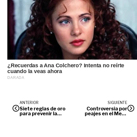
ANTERIOR
SIGUIENTE
Siete reglas de oro
Controversia por
para prevenir la
peajes en el Meta
enfermedad renal
llegará al Congreso,
crónica
luego de audiencia
pública en
Villavicencio