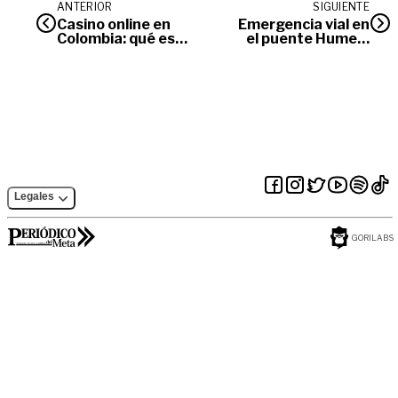
ANTERIOR
SIGUIENTE
Casino online en
Emergencia vial en
Colombia: qué es
el puente Humea:
legal, qué es seguro
inicia recuperación
y dónde jugar
del corredor Puerto
López–Cabuyaro
Legales
GORILABS