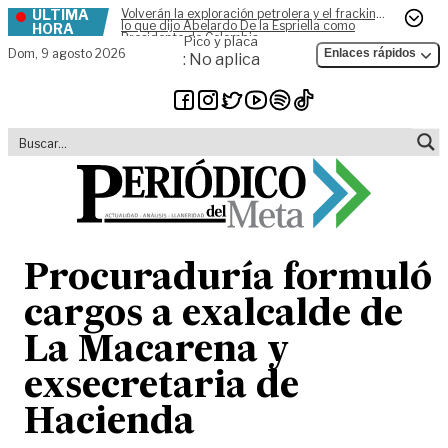
ÚLTIMA
Volverán la exploración petrolera y el fracking,
Skip to content
lo que dijo Abelardo De la Espriella como
HORA
Presidente de Colombia
Pico y placa
Dom,
9 agosto 2026
Enlaces rápidos
: No aplica
Procuraduría formuló
cargos a exalcalde de
La Macarena y
exsecretaria de
Hacienda