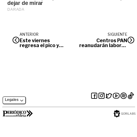
ANTERIOR
SIGUIENTE
Este viernes
Centros PAN
regresa el pico y
reanudarán labores
placa a Villavicencio
la próxima semana
Legales
GORILABS