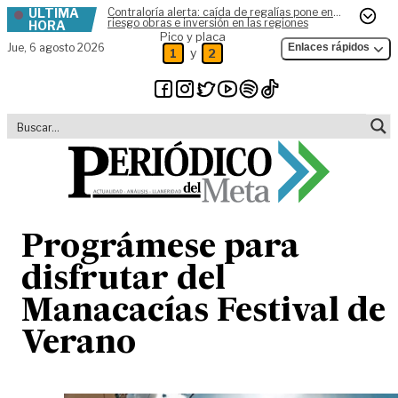
ÚLTIMA
Contraloría alerta: caída de regalías pone en
Skip to content
riesgo obras e inversión en las regiones
HORA
Pico y placa
Jue,
6 agosto 2026
Enlaces rápidos
y
1
2
Prográmese para
disfrutar del
Manacacías Festival de
Verano