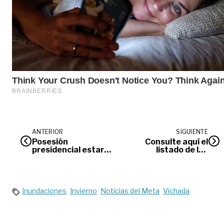
ANTERIOR
SIGUIENTE
Posesión
Consulte aquí el
presidencial estará
listado de los
protegida contra
primeros 596
amenazas con
aspirantes
drones por
beneficiados del
tecnología llanera
programa
habitacional VIPA
Inundaciones
Invierno
Noticias del Meta
Vichada
en Villavicencio