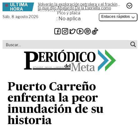
ÚLTIMA
Volverán la exploración petrolera y el fracking,
Skip to content
lo que dijo Abelardo De la Espriella como
HORA
Presidente de Colombia
Pico y placa
Sáb,
8 agosto 2026
Enlaces rápidos
: No aplica
Puerto Carreño
enfrenta la peor
inundación de su
historia