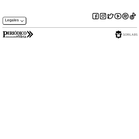
Legales
GORILABS