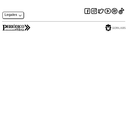
Legales
GORILABS