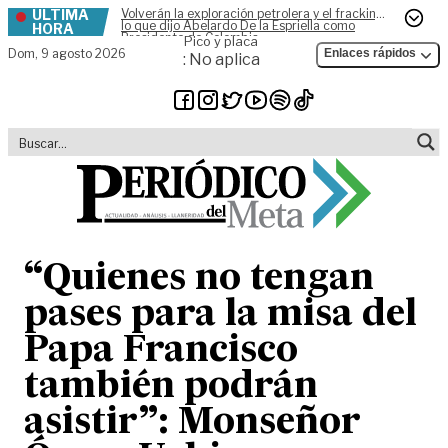
ÚLTIMA
Volverán la exploración petrolera y el fracking,
Skip to content
lo que dijo Abelardo De la Espriella como
HORA
Presidente de Colombia
Pico y placa
Dom,
9 agosto 2026
Enlaces rápidos
: No aplica
“Quienes no tengan
pases para la misa del
Papa Francisco
también podrán
asistir”: Monseñor