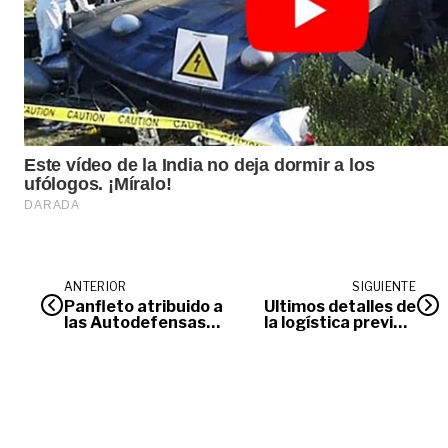
ANTERIOR
SIGUIENTE
Panfleto atribuido a
Últimos detalles de
las Autodefensas
la logística previa a
Gaitanistas anuncia
la visita del Papa a
plan pistola “por
Villavicencio
toda Colombia”