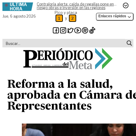
ÚLTIMA
Contraloría alerta: caída de regalías pone en
Skip to content
riesgo obras e inversión en las regiones
HORA
Pico y placa
Jue,
6 agosto 2026
Enlaces rápidos
y
1
2
Reforma a la salud,
aprobada en Cámara d
Representantes