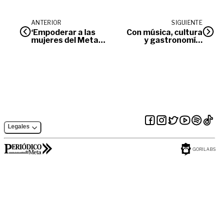
ANTERIOR
SIGUIENTE
‘Empoderar a las
Con música, cultura
mujeres del Meta
y gastronomía,
ha sido mi mayor
Villavicencio
compromiso como
celebrará 185 años
gobernadora’:
Rafaela Cortés
Legales
GORILABS