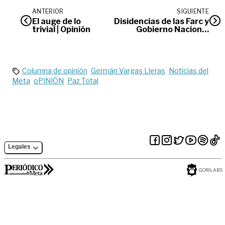
ANTERIOR
SIGUIENTE
El auge de lo
Disidencias de las Farc y
trivial | Opinión
Gobierno Nacional
acuerdan cese al fuego
Columna de opinión
Germán Vargas Lleras
Noticias del
Meta
oPINIÓN
Paz Total
Legales
GORILABS