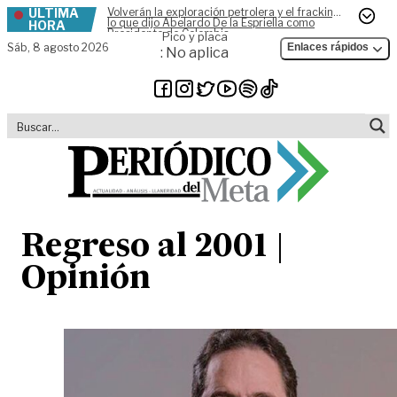
ÚLTIMA
Volverán la exploración petrolera y el fracking,
Skip to content
lo que dijo Abelardo De la Espriella como
HORA
Presidente de Colombia
Pico y placa
Sáb,
8 agosto 2026
Enlaces rápidos
: No aplica
Regreso al 2001 |
Opinión