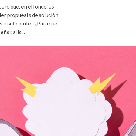
ero que, en el fondo, es
quier propuesta de solución
s insuficiente. “¿Para qué
«La trampa del ideal | Opinión»
eñar, si la
…