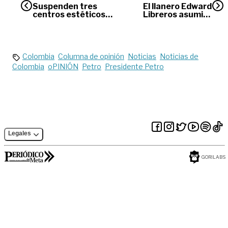
Suspenden tres
El llanero Edward
centros estéticos
Libreros asumirá
en Villavicencio por
encargo del
incumplir normas
Ministerio de
sanitarias
Vivienda
Colombia
Columna de opinión
Noticias
Noticias de
Colombia
oPINIÓN
Petro
Presidente Petro
Legales
GORILABS