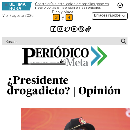
ÚLTIMA
Contraloría alerta: caída de regalías pone en
Skip to content
riesgo obras e inversión en las regiones
HORA
Pico y placa
Vie,
7 agosto 2026
Enlaces rápidos
y
3
4
¿Presidente
drogadicto? | Opinión