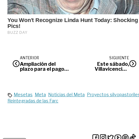
ANTERIOR
SIGUIENTE
Ampliación del
Este sábado,
plazo para el pago
Villavicencio y
del impuesto
varios municipios
vehicular
del Meta tendrán
cortes de energía
Mesetas
Meta
Noticias del Meta
Proyectos silvopastorile
Reintegradas de las Farc