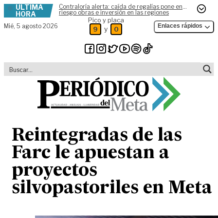
ÚLTIMA
Contraloría alerta: caída de regalías pone en
Skip to content
riesgo obras e inversión en las regiones
HORA
Pico y placa
Mié,
5 agosto 2026
Enlaces rápidos
y
9
0
Reintegradas de las
Farc le apuestan a
proyectos
silvopastoriles en Meta