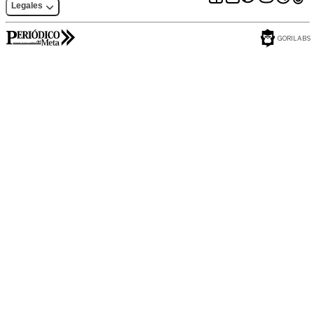
Legales
GORILABS