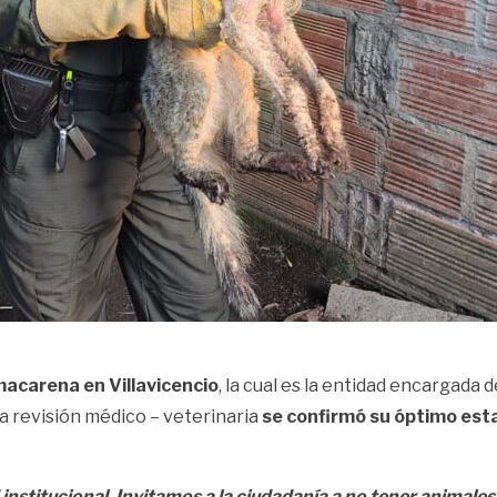
acarena en Villavicencio
, la cual es la entidad encargada
 la revisión médico – veterinaria
se confirmó su óptimo estad
 institucional. Invitamos a la ciudadanía a no tener animales