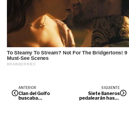
ANTERIOR
SIGUIENTE
Clan del Golfo
Siete llaneros
buscaba
pedalearán hasta
organizarse en el
Ibagué para
Llano
participar en Foro
de la Bicicleta