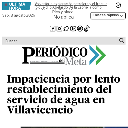
ÚLTIMA
Volverán la exploración petrolera y el fracking,
Skip to content
lo que dijo Abelardo De la Espriella como
HORA
Presidente de Colombia
Pico y placa
Sáb,
8 agosto 2026
Enlaces rápidos
: No aplica
Impaciencia por lento
restablecimiento del
servicio de agua en
Villavicencio