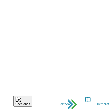
Portada
Hemero
Secciones