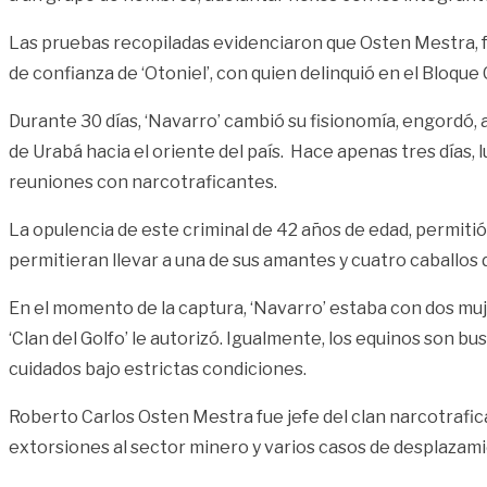
Las pruebas recopiladas evidenciaron que Osten Mestra, fu
de confianza de ‘Otoniel’, con quien delinquió en el Bloqu
Durante 30 días, ‘Navarro’ cambió su fisionomía, engordó, a
de Urabá hacia el oriente del país. Hace apenas tres días,
reuniones con narcotraficantes.
La opulencia de este criminal de 42 años de edad, permitió a
permitieran llevar a una de sus amantes y cuatro caballos
En el momento de la captura, ‘Navarro’ estaba con dos mujer
‘Clan del Golfo’ le autorizó. Igualmente, los equinos son
cuidados bajo estrictas condiciones.
Roberto Carlos Osten Mestra fue jefe del clan narcotrafi
extorsiones al sector minero y varios casos de desplazam