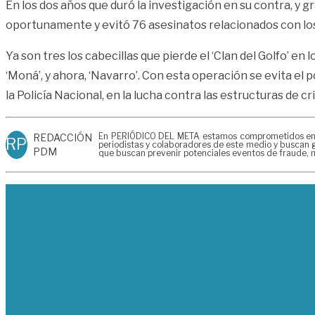
En los dos años que duró la investigación en su contra, y g
oportunamente y evitó 76 asesinatos relacionados con los
Ya son tres los cabecillas que pierde el ‘Clan del Golfo’ e
‘Moná’, y ahora, ‘Navarro’. Con esta operación se evita e
la Policía Nacional, en la lucha contra las estructuras de 
En PERIÓDICO DEL META estamos comprometidos en gen
REDACCIÓN
RP
periodistas y colaboradores de este medio y buscan g
PDM
que buscan prevenir potenciales eventos de fraude, m