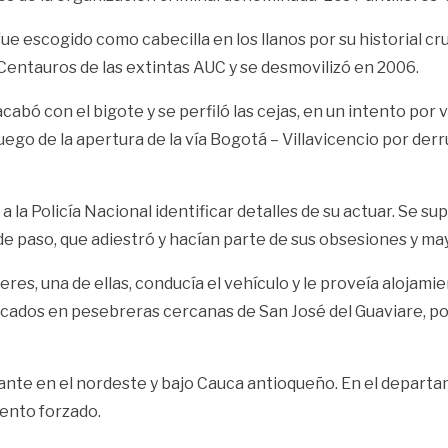
e escogido como cabecilla en los llanos por su historial cr
e Centauros de las extintas AUC y se desmovilizó en 2006.
cabó con el bigote y se perfiló las cejas, en un intento por
 luego de la apertura de la vía Bogotá – Villavicencio por d
 la Policía Nacional identificar detalles de su actuar. Se su
 de paso, que adiestró y hacían parte de sus obsesiones y m
es, una de ellas, conducía el vehículo y le proveía alojamie
 buscados en pesebreras cercanas de San José del Guaviare, 
cante en el nordeste y bajo Cauca antioqueño. En el depart
iento forzado.