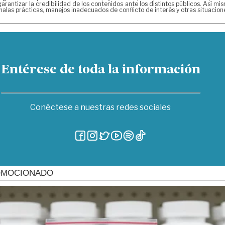
arantizar la credibilidad de los contenidos ante los distintos públicos. Así 
alas prácticas, manejos inadecuados de conflicto de interés y otras situacio
Entérese de toda la información
Conéctese a nuestras redes sociales