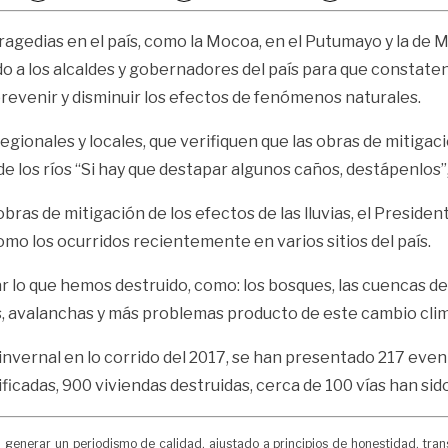
tragedias en el país, como la Mocoa, en el Putumayo y la de 
do a los alcaldes y gobernadores del país para que constate
prevenir y disminuir los efectos de fenómenos naturales.
egionales y locales, que verifiquen que las obras de mitigac
 de los ríos “Si hay que destapar algunos caños, destápenlos”
as de mitigación de los efectos de las lluvias, el Presidente
omo los ocurridos recientemente en varios sitios del país.
o que hemos destruido, como: los bosques, las cuencas de los
 avalanchas y más problemas producto de este cambio climá
 invernal en lo corrido del 2017, se han presentado 217 ev
ficadas, 900 viviendas destruidas, cerca de 100 vías han si
erar un periodismo de calidad, ajustado a principios de honestidad, transpa