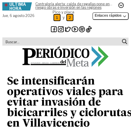
ÚLTIMA
Contraloría alerta: caída de regalías pone en
Skip to content
riesgo obras e inversión en las regiones
HORA
Pico y placa
Jue,
6 agosto 2026
Enlaces rápidos
y
1
2
Se intensificarán
operativos viales para
evitar invasión de
bicicarriles y cicloruta
en Villavicencio