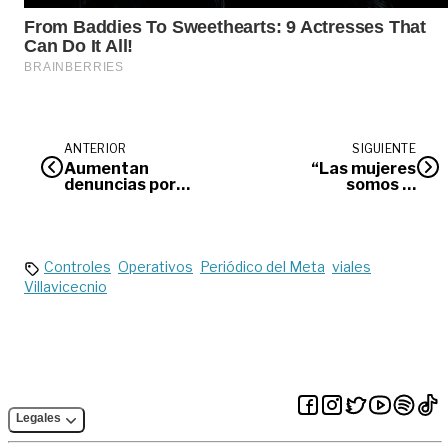
ANTERIOR
SIGUIENTE
Aumentan
“Las mujeres
denuncias por
somos la
abuso a menores de
resistencia de la
edad en
naturaleza”
Villavicencio
:Audalina Jaspe
Controles
Operativos
Periódico del Meta
viales
Villavicecnio
Legales