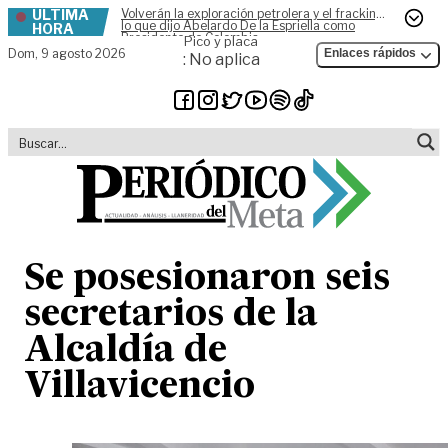
ÚLTIMA
Volverán la exploración petrolera y el fracking,
Skip to content
lo que dijo Abelardo De la Espriella como
HORA
Presidente de Colombia
Pico y placa
Dom,
9 agosto 2026
Enlaces rápidos
: No aplica
Se posesionaron seis
secretarios de la
Alcaldía de
Villavicencio