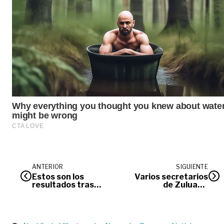
ANTERIOR
SIGUIENTE
Estos son los
Varios secretarios
resultados tras
de Zuluaga
primer Consejo
seguirán con
Departamental de
Rafaela
Seguridad