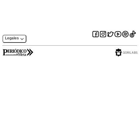
Legales
GORILABS