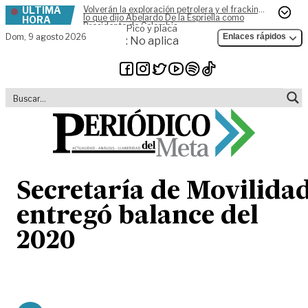
ÚLTIMA
Volverán la exploración petrolera y el fracking,
Skip to content
lo que dijo Abelardo De la Espriella como
HORA
Presidente de Colombia
Pico y placa
Dom,
9 agosto 2026
Enlaces rápidos
: No aplica
Secretaría de Movilida
entregó balance del
2020