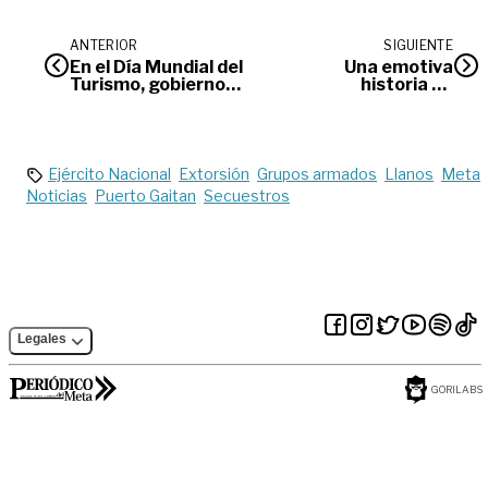
ANTERIOR
SIGUIENTE
En el Día Mundial del
Una emotiva
Turismo, gobierno
historia de
reporta
búsqueda:
crecimiento del
Despiden a Julián
sector
Ejército Nacional
Extorsión
Grupos armados
Llanos
Meta
Noticias
Puerto Gaitan
Secuestros
Legales
GORILABS