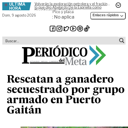
ÚLTIMA
Volverán la exploración petrolera y el fracking,
Skip to content
lo que dijo Abelardo De la Espriella como
HORA
Presidente de Colombia
Pico y placa
Dom,
9 agosto 2026
Enlaces rápidos
: No aplica
Rescatan a ganadero
secuestrado por grupo
armado en Puerto
Gaitán