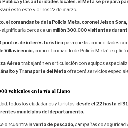
 Pública y las autoridades locales,
el Meta se prepara para
ará este este viernes 22 de marzo.
, el comandante de la Policía Meta, coronel Jeison Sora,
ue significaría cerca de un
millón 300.000 visitantes duran
 puntos de interés turístico
para que las comunidades co
e Villavicencio,
como el comando de Policía Meta”, explicó 
erza Aérea
trabajarán en articulación con equipos especial
ránsito y Transporte del Meta
ofrecerá servicios especiale
00 vehículos en la vía al Llano
ad, todos los ciudadanos y turistas,
desde el 22 hasta el 3
ferentes municipios del departamento.
 se encuentra la
venta de pescado
, campañas de seguridad v