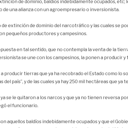
nción de dominio, baldíos indebidamente ocupados, etc; los
o de una alianza con un agroempresario o inversionista.
de extinción de dominio del narcotráfico y las cuales se p
o con pequeños productores y campesinos.
puesta en tal sentido, que no contempla la venta de la tierr
rsionista se une con los campesinos, la ponen a producir y 
ner a producir tierras que ya ha recobrado el Estado como lo 
s del país”, y de las cuales ya hay 250 mil hectáreas que ya
 ya se le quitaron a los narcos y que ya no tienen reversa po
gó el funcionario.
son aquellos baldíos indebidamente ocupados y que el Gobi