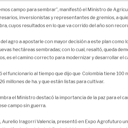
s campo para sembrar”, manifestó el Ministro de Agricultur
esarios, inversionistas y representantes de gremios, a qu
a, cuyos resultados en lo que va corrido del año son recor
ios del agro a apostarle con mayor decisión a este plan com
nuevas hectáreas sembradas; con lo cual, resaltó, queda de
ros, es el camino correcto para modernizar y desarrollar e
el funcionario al tiempo que dijo que Colombia tiene 100 mi
 millones de ha. y que están listas para cultivar.
bra el Ministro destacó la importancia de la paz para el c
 ese campo sin guerra.
ral, Aurelio Iragorri Valencia, presentó en Expo Agrofuturo 