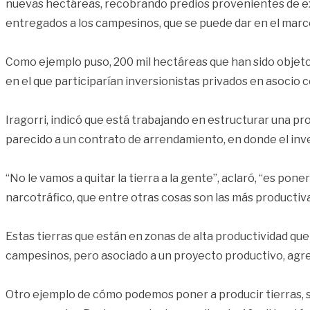
nuevas hectáreas, recobrando predios provenientes de exti
entregados a los campesinos, que se puede dar en el marc
Como ejemplo puso, 200 mil hectáreas que han sido objeto 
en el que participarían inversionistas privados en asoci
Iragorri, indicó que está trabajando en estructurar una pro
parecido a un contrato de arrendamiento, en donde el inve
“No le vamos a quitar la tierra a la gente”, aclaró, “es po
narcotráfico, que entre otras cosas son las más productiva
Estas tierras que están en zonas de alta productividad que
campesinos, pero asociado a un proyecto productivo, agre
Otro ejemplo de cómo podemos poner a producir tierras, 