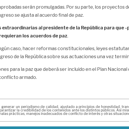
aprobadas serán promulgadas. Por su parte, los proyectos de
reso se ajusta al acuerdo final de paz.
xtraordinarias al presidente de la República para que -po
 requieran los acuerdos de paz
.
ún caso, hacer reformas constitucionales, leyes estatutarias
greso de la República sobre sus actuaciones una vez termin
nes para la paz que deberá ser incluido en el Plan Nacional
conflicto armado.
erar un periodismo de calidad, ajustado a principios de honestidad, transpa
arantizar la credibilidad de los contenidos ante los distintos públicos. Así 
alas prácticas, manejos inadecuados de conflicto de interés y otras situacio