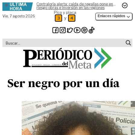
ÚLTIMA
Contraloría alerta: caída de regalías pone en
Skip to content
riesgo obras e inversión en las regiones
HORA
Pico y placa
Vie,
7 agosto 2026
Enlaces rápidos
y
3
4
Ser negro por un día