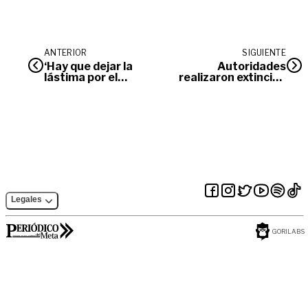
ANTERIOR
SIGUIENTE
‘Hay que dejar la
Autoridades
lástima por el
realizaron extinción
discapacitado’:
de dominio al ‘Piloto
Jairo Clopatofsky
de la mafia’
Legales
GORILABS