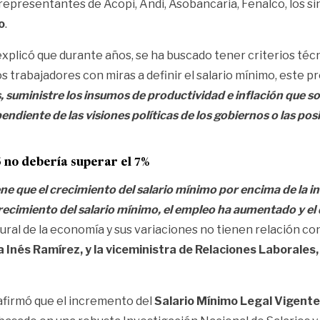
representantes de Acopi, Andi, Asobancaria, Fenalco, los sin
o
.
, explicó que durante años, se ha buscado tener criterios té
 trabajadores con miras a definir el salario mínimo, este pr
uministre los insumos de productividad e inflación que son 
endiente de las visiones políticas de los gobiernos o las po
 no debería superar el 7%
ene que el crecimiento del salario mínimo por encima de la 
crecimiento del salario mínimo, el empleo ha aumentado y e
ural de la economía y sus variaciones no tienen relación co
ria Inés Ramírez, y la viceministra de Relaciones Laborale
firmó que el incremento del
Salario Mínimo Legal Vigente 