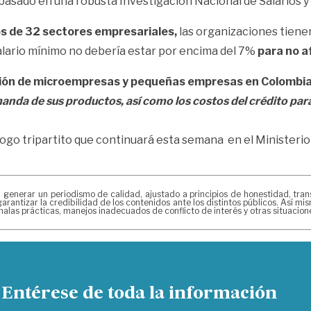
basado en una robusta Investigación Nacional de Salarios y
os de 32 sectores empresariales,
las organizaciones tiene
salario mínimo no debería estar por encima del 7%
para no a
ción de microempresas y pequeñas empresas en Colombia,
manda de sus productos, así como los costos del crédito
para
logo tripartito que continuará esta semana en el Ministerio 
erar un periodismo de calidad, ajustado a principios de honestidad, transpa
arantizar la credibilidad de los contenidos ante los distintos públicos. Así 
alas prácticas, manejos inadecuados de conflicto de interés y otras situacio
Entérese de toda la información