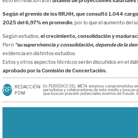
esto en relación a un
análisis de proyecciones salariales
Según el gremio de los RR.HH, que consultó 1.044 carg
2025 del 6,97% en promedio
, por lo que el aumento del 
Según estudios,
el crecimiento, consolidación y madura
Pero
“su supervivencia y consolidación, depende de la de
evidencia en distintos estudios.
Estos y otros aspectos técnicos serán discutidos en el diá
aprobado por la Comisión de Concertación.
En PERIÓDICO DEL META estamos comprometidos en gen
REDACCIÓN
RP
periodistas y colaboradores de este medio y buscan g
PDM
que buscan prevenir potenciales eventos de fraude, m