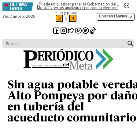
ÚLTIMA
¿Puede un outsider ganar la Gobernación del
Skip to content
Meta? Expertos analizan el panorama electoral
HORA
Pico y placa
Vie,
7 agosto 2026
Enlaces rápidos
y
3
4
Sin agua potable vered
Alto Pompeya por dañ
en tubería del
acueducto comunitario