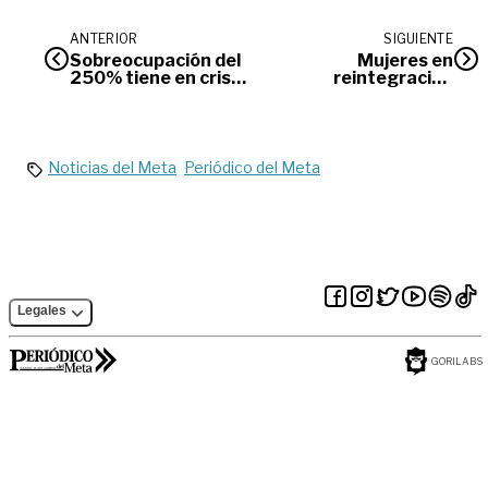
ANTERIOR
SIGUIENTE
Sobreocupación del
Mujeres en
250% tiene en crisis
reintegración
al Hospital
celebraron su día
Departamental de
Villavicencio
Noticias del Meta
Periódico del Meta
Legales
GORILABS