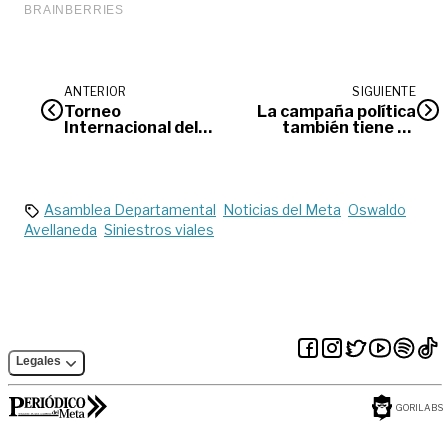
ANTERIOR
SIGUIENTE
Torneo
La campaña política
Internacional del
también tiene su
Joropo dejó ventas
‘Diablo’
cercanas a los
$95.000 millones
Asamblea Departamental
Noticias del Meta
Oswaldo
Avellaneda
Siniestros viales
Legales
GORILABS