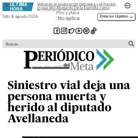
ÚLTIMA
Volverán la exploración petrolera y el fracking,
Skip to content
lo que dijo Abelardo De la Espriella como
HORA
Presidente de Colombia
Pico y placa
Sáb,
8 agosto 2026
Enlaces rápidos
: No aplica
Siniestro vial deja una
persona muerta y
herido al diputado
Avellaneda