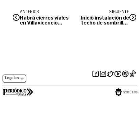
ANTERIOR
SIGUIENTE
Habrá cierres viales
Inició instalación de
en Villavicencio
techo de sombrillas
durante
en ‘Cielos Abiertos!
celebración del
aniversario 179
Legales
GORILABS