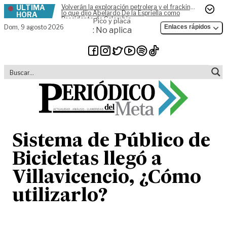
ÚLTIMA
Volverán la exploración petrolera y el fracking,
Skip to content
lo que dijo Abelardo De la Espriella como
HORA
Presidente de Colombia
Pico y placa
Dom,
9 agosto 2026
Enlaces rápidos
: No aplica
Sistema de Público de
Bicicletas llegó a
Villavicencio, ¿Cómo
utilizarlo?