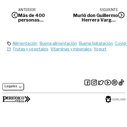
ANTERIOR
SIGUIENTE
Más de 400
Murió don Guillermo
personas
Herrera Vargas,
sancionadas por
maestro de la
usar el celular
fotografía en el
mientras conducían
Llano
Alimentación
Buena alimentación
Buena hidratación
Covid-
19
Frutas y vegetales
Vitaminas y minerales
Yogurt
Legales
GORILABS