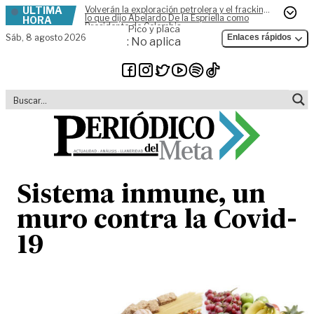
ÚLTIMA
Volverán la exploración petrolera y el fracking,
Skip to content
lo que dijo Abelardo De la Espriella como
HORA
Presidente de Colombia
Pico y placa
Sáb,
8 agosto 2026
Enlaces rápidos
: No aplica
Sistema inmune, un
muro contra la Covid-
19