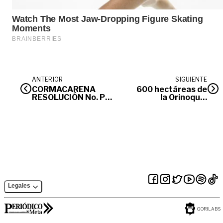
ANTERIOR
SIGUIENTE
CORMACARENA
600 hectáreas de
RESOLUCIÓN No. PS-
la Orinoquia
GJ.1.2.6.24.1197
reverdecen
Legales
GORILABS