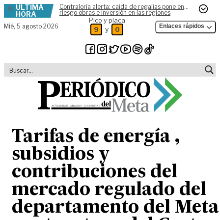
ÚLTIMA
Contraloría alerta: caída de regalías pone en
Skip to content
riesgo obras e inversión en las regiones
HORA
Pico y placa
Mié,
5 agosto 2026
Enlaces rápidos
y
9
0
Tarifas de energía ,
subsidios y
contribuciones del
mercado regulado del
departamento del Meta