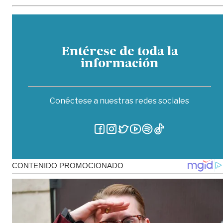
Entérese de toda la
información
Conéctese a nuestras redes sociales