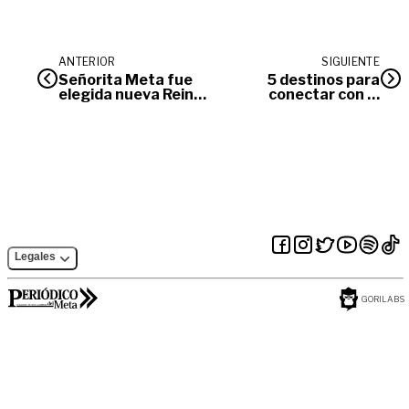
ANTERIOR
SIGUIENTE
Señorita Meta fue
5 destinos para
elegida nueva Reina
conectar con la
Nacional de la
naturaleza
Ganadería
Legales
GORILABS