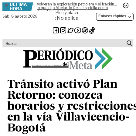
ÚLTIMA
Volverán la exploración petrolera y el fracking,
Skip to content
lo que dijo Abelardo De la Espriella como
HORA
Presidente de Colombia
Pico y placa
Sáb,
8 agosto 2026
Enlaces rápidos
: No aplica
Tránsito activó Plan
Retorno: conozca
horarios y restriccione
en la vía Villavicencio-
Bogotá