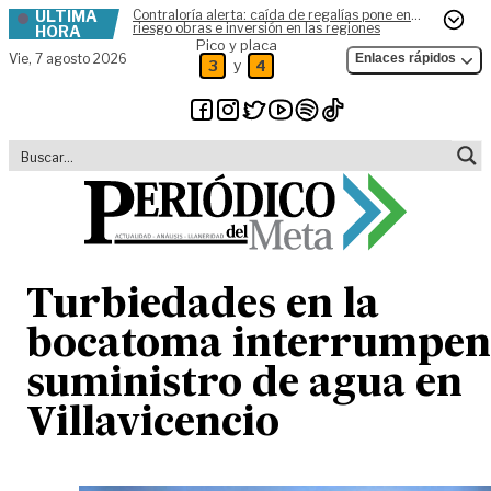
ÚLTIMA
Contraloría alerta: caída de regalías pone en
Skip to content
riesgo obras e inversión en las regiones
HORA
Pico y placa
Vie,
7 agosto 2026
Enlaces rápidos
y
3
4
Turbiedades en la
bocatoma interrumpen
suministro de agua en
Villavicencio