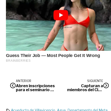
ANTERIOR
SIGUIENTE
Abren inscripciones
Capturan a
para el seminario de
miembros del Clan
gestores
del Golfo en
comunitarios de
Villavicencio
riesgos
Acueducto de Villavicencio
Agua
Departamento del Meta