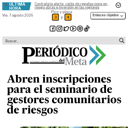
ÚLTIMA
Contraloría alerta: caída de regalías pone en
Skip to content
riesgo obras e inversión en las regiones
HORA
Pico y placa
Vie,
7 agosto 2026
Enlaces rápidos
y
3
4
Abren inscripciones
para el seminario de
gestores comunitarios
de riesgos