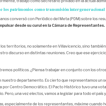
rmente, trabajó como secretario privado en la actual admin
de los patrimonios como transmisión intergeneracional 
ellanos conversó con Periódico del Meta (PDM) sobre los res
 impulsar desde su curul en la Cámara de Representantes.
s territorios, no solamente en Villavicencio, sino también 
stro discurso en distintas reuniones. Creo que ese ejercici
remos políticos. ¿Piensa trabajar en conjunto con los otro
 nuestro departamento. Es cierto que representamos un se
por Centro Democrático. El Pacto Histórico tuvo una votació
io. Pero, una vez electos, vamos a legislar para todo el país 
sistas, especialmente de los representantes, máxime cuando