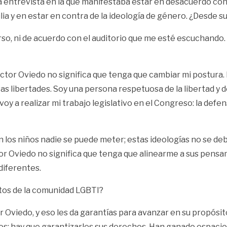
 entrevista en la que manifestaba estar en desacuerdo con 
lia y en estar en contra de la ideología de género. ¿Desde 
curso, ni de acuerdo con el auditorio que me esté escuchand
doctor Oviedo no significa que tenga que cambiar mi postura.
s libertades. Soy una persona respetuosa de la libertad y 
y a realizar mi trabajo legislativo en el Congreso: la defensa
on los niños nadie se puede meter; estas ideologías no se d
ctor Oviedo no significa que tenga que alinearme a sus pen
diferentes.
tos de la comunidad LGBTI?
 Oviedo, y eso les da garantías para avanzar en su propósi
os: hay que garantizarles sus derechos. Han ganado espacio