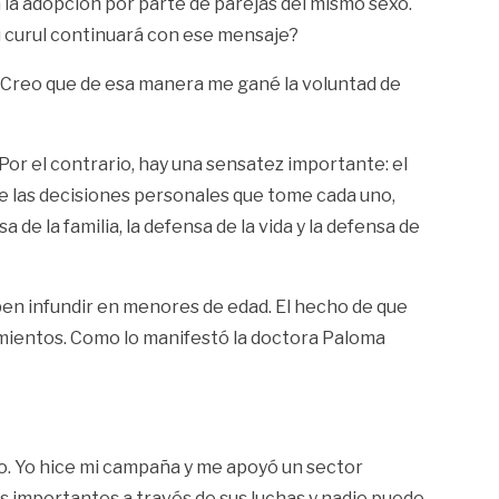
la adopción por parte de parejas del mismo sexo.
su curul continuará con ese mensaje?
o. Creo que de esa manera me gané la voluntad de
 Por el contrario, hay una sensatez importante: el
de las decisiones personales que tome cada uno,
 de la familia, la defensa de la vida y la defensa de
eben infundir en menores de edad. El hecho de que
samientos. Como lo manifestó la doctora Paloma
to. Yo hice mi campaña y me apoyó un sector
s importantes a través de sus luchas y nadie puede