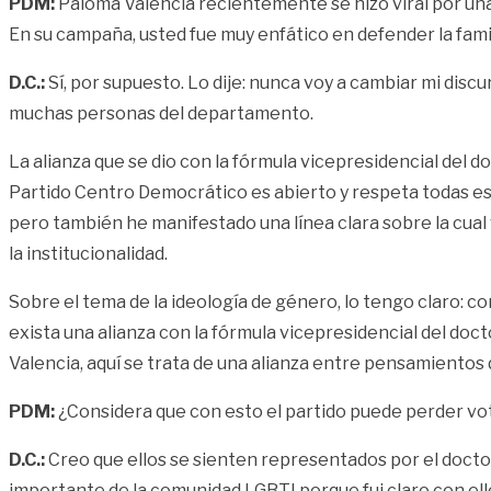
PDM:
Paloma Valencia recientemente se hizo viral por una
En su campaña, usted fue muy enfático en defender la fami
D.C.:
Sí, por supuesto. Lo dije: nunca voy a cambiar mi dis
muchas personas del departamento.
La alianza que se dio con la fórmula vicepresidencial del 
Partido Centro Democrático es abierto y respeta todas esa
pero también he manifestado una línea clara sobre la cual vo
la institucionalidad.
Sobre el tema de la ideología de género, lo tengo claro: c
exista una alianza con la fórmula vicepresidencial del do
Valencia, aquí se trata de una alianza entre pensamientos 
PDM:
¿Considera que con esto el partido puede perder vo
D.C.:
Creo que ellos se sienten representados por el doctor
importante de la comunidad LGBTI porque fui claro con ell