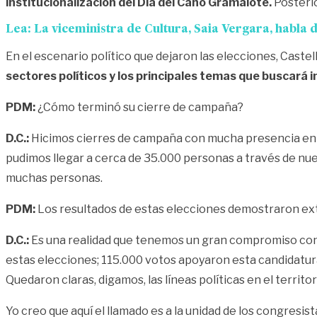
institucionalización del Día del Caño Gramalote.
Posterio
Lea:
La viceministra de Cultura, Saia Vergara, habla 
En el escenario político que dejaron las elecciones, Cast
sectores políticos y los principales temas que buscará
PDM:
¿Cómo terminó su cierre de campaña?
D.C.:
Hicimos cierres de campaña con mucha presencia en lo
pudimos llegar a cerca de 35.000 personas a través de nue
muchas personas.
PDM:
Los resultados de estas elecciones demostraron ext
D.C.:
Es una realidad que tenemos un gran compromiso con
estas elecciones; 115.000 votos apoyaron esta candidatura 
Quedaron claras, digamos, las líneas políticas en el territor
Yo creo que aquí el llamado es a la unidad de los congre