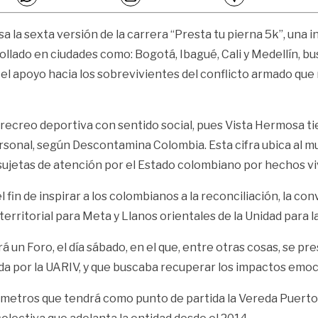
la sexta versión de la carrera “Presta tu pierna 5k”, una in
llado en ciudades como: Bogotá, Ibagué, Cali y Medellín, busc
el apoyo hacia los sobrevivientes del conflicto armado que 
 recreo deportiva con sentido social, pues Vista Hermosa t
rsonal, según Descontamina Colombia. Esta cifra ubica al mu
ujetas de atención por el Estado colombiano por hechos vivi
fin de inspirar a los colombianos a la reconciliación, la con
territorial para Meta y Llanos orientales de la Unidad para l
 un Foro, el día sábado, en el que, entre otras cosas, se pr
a por la UARIV, y que buscaba recuperar los impactos emoci
ómetros que tendrá como punto de partida la Vereda Puerto L