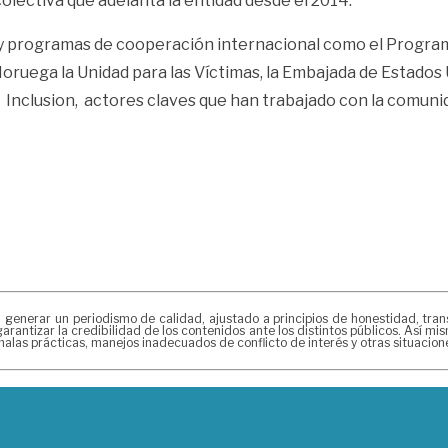
olectiva que adelanta la entidad desde el 2014.
y programas de cooperación internacional como el Programa
ruega la Unidad para las Víctimas, la Embajada de Estados U
y Inclusion, actores claves que han trabajado con la comun
erar un periodismo de calidad, ajustado a principios de honestidad, transpa
arantizar la credibilidad de los contenidos ante los distintos públicos. Así 
alas prácticas, manejos inadecuados de conflicto de interés y otras situacio